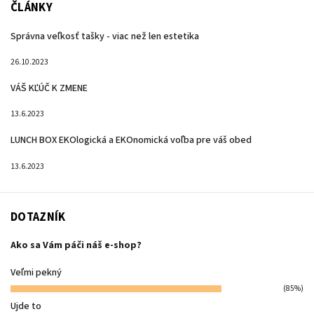
ČLÁNKY
Správna veľkosť tašky - viac než len estetika
26.10.2023
VÁŠ KĽÚČ K ZMENE
13.6.2023
LUNCH BOX EKOlogická a EKOnomická voľba pre váš obed
13.6.2023
DOTAZNÍK
Ako sa Vám páči náš e-shop?
Veľmi pekný
(85%)
Ujde to