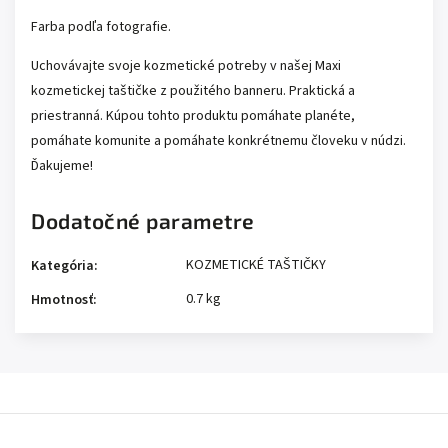
Farba podľa fotografie.
Uchovávajte svoje kozmetické potreby v našej Maxi
kozmetickej taštičke z použitého banneru. Praktická a
priestranná. Kúpou tohto produktu pomáhate planéte,
pomáhate komunite a pomáhate konkrétnemu človeku v núdzi.
Ďakujeme!
Dodatočné parametre
KOZMETICKÉ TAŠTIČKY
Kategória
:
0.7 kg
Hmotnosť
: