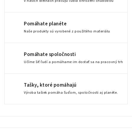
V našich dielňach pracujú ľudia ohrození chudobou
Pomáhate planéte
Naše produkty sú vyrobené z použitého materiálu
Pomáhate spoločnosti
Učíme šiť ľudí a pomáhame im dostať sa na pracovný trh
Tašky, ktoré pomáhajú
Výroba tašiek pomáha ľuďom, spoločnosti aj planéte.