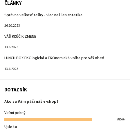
ČLÁNKY
Správna veľkosť tašky - viac než len estetika
26.10.2023
VÁŠ KĽÚČ K ZMENE
13.6.2023
LUNCH BOX EKOlogická a EKOnomická voľba pre váš obed
13.6.2023
DOTAZNÍK
Ako sa Vám páči náš e-shop?
Veľmi pekný
(85%)
Ujde to