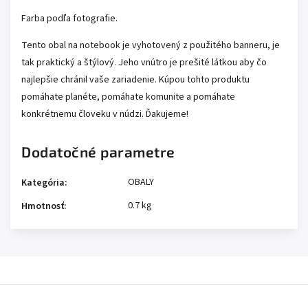
Farba podľa fotografie.
Tento obal na notebook je vyhotovený z použitého banneru, je
tak praktický a štýlový. Jeho vnútro je prešité látkou aby čo
najlepšie chránil vaše zariadenie. Kúpou tohto produktu
pomáhate planéte, pomáhate komunite a pomáhate
konkrétnemu človeku v núdzi. Ďakujeme!
Dodatočné parametre
OBALY
Kategória
:
0.7 kg
Hmotnosť
: