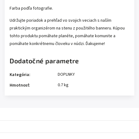
Farba podľa fotografie.
Udržujte poriadok a prehľad vo svojich veciach s naším
praktickým organizérom na stenu z použitého banneru. Kúpou
tohto produktu pomáhate planéte, pomáhate komunite a
pomáhate konkrétnemu človeku v núdzi. Ďakujeme!
Dodatočné parametre
DOPLNKY
Kategória
:
0.7 kg
Hmotnosť
: