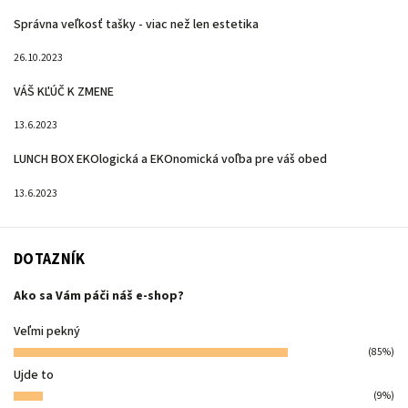
Správna veľkosť tašky - viac než len estetika
26.10.2023
VÁŠ KĽÚČ K ZMENE
13.6.2023
LUNCH BOX EKOlogická a EKOnomická voľba pre váš obed
13.6.2023
DOTAZNÍK
Ako sa Vám páči náš e-shop?
Veľmi pekný
(85%)
Ujde to
(9%)