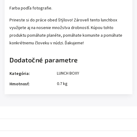
Farba podľa fotografie.
Prineste si do práce obed štýlovo! Zároveň tento lunchbox
využijete aj na nosenie množstva drobností. Kúpou tohto
produktu pomáhate planéte, pomáhate komunite a pomáhate
konkrétnemu človeku v núdzi. Ďakujeme!
Dodatočné parametre
LUNCH BOXY
Kategória
:
0.7 kg
Hmotnosť
: