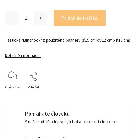
Pridať do košíka
Taštička "Lunchbox" z použitého banneru (š19 cm x v22 cm x h13 cm)
Detailné informácie
Opýtať sa
Zdieľať
Pomáhate človeku
V našich dielňach pracujú ľudia ohrození chudobou