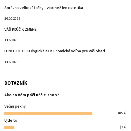
Správna veľkosť tašky - viac než len estetika
26.10.2023
VÁŠ KĽÚČ K ZMENE
13.6.2023
LUNCH BOX EKOlogická a EKOnomická voľba pre váš obed
13.6.2023
DOTAZNÍK
Ako sa Vám páči náš e-shop?
Veľmi pekný
(85%)
Ujde to
(9%)