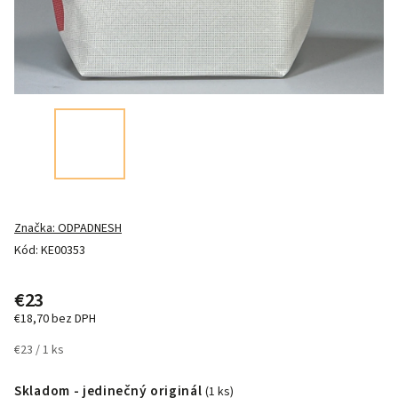
Značka:
ODPADNESH
Kód:
KE00353
€23
€18,70 bez DPH
€23 / 1 ks
Skladom - jedinečný originál
(1 ks)