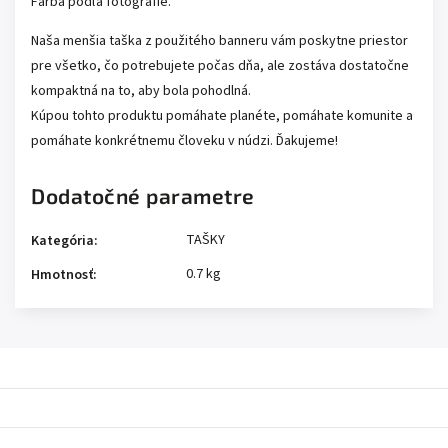
Farba podľa fotografie.
Naša menšia taška z použitého banneru vám poskytne priestor
pre všetko, čo potrebujete počas dňa, ale zostáva dostatočne
kompaktná na to, aby bola pohodlná.
Kúpou tohto produktu pomáhate planéte, pomáhate komunite a
pomáhate konkrétnemu človeku v núdzi. Ďakujeme!
Dodatočné parametre
TAŠKY
Kategória
:
0.7 kg
Hmotnosť
: