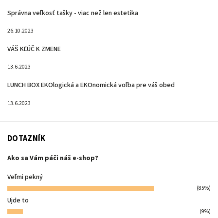
Správna veľkosť tašky - viac než len estetika
26.10.2023
VÁŠ KĽÚČ K ZMENE
13.6.2023
LUNCH BOX EKOlogická a EKOnomická voľba pre váš obed
13.6.2023
DOTAZNÍK
Ako sa Vám páči náš e-shop?
Veľmi pekný
(85%)
Ujde to
(9%)