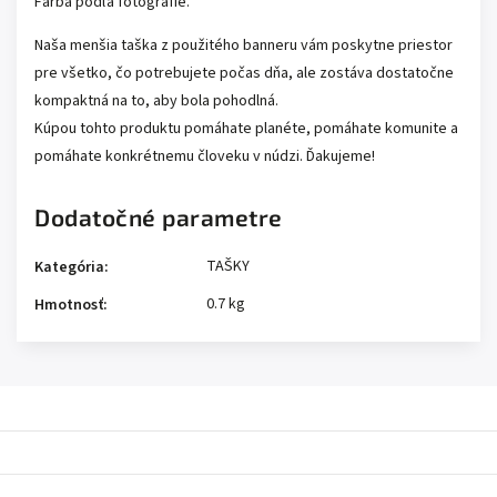
Farba podľa fotografie.
Naša menšia taška z použitého banneru vám poskytne priestor
pre všetko, čo potrebujete počas dňa, ale zostáva dostatočne
kompaktná na to, aby bola pohodlná.
Kúpou tohto produktu pomáhate planéte, pomáhate komunite a
pomáhate konkrétnemu človeku v núdzi. Ďakujeme!
Dodatočné parametre
TAŠKY
Kategória
:
0.7 kg
Hmotnosť
: