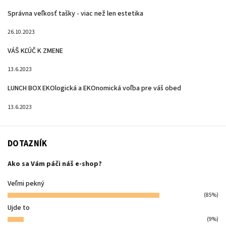
Správna veľkosť tašky - viac než len estetika
26.10.2023
VÁŠ KĽÚČ K ZMENE
13.6.2023
LUNCH BOX EKOlogická a EKOnomická voľba pre váš obed
13.6.2023
DOTAZNÍK
Ako sa Vám páči náš e-shop?
Veľmi pekný
(85%)
Ujde to
(9%)